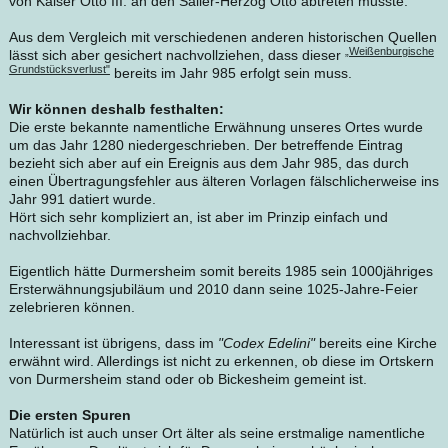
von Kaiser Otto III. an den Salier-Herzog Otto abtreten musste.
Aus dem Vergleich mit verschiedenen anderen historischen Quellen
„Weißenburgische
lässt sich aber gesichert nachvollziehen, dass dieser
Grundstücksverlust"
bereits im Jahr 985 erfolgt sein muss.
Wir können deshalb festhalten:
Die erste bekannte namentliche Erwähnung unseres Ortes wurde
um das Jahr 1280 niedergeschrieben. Der betreffende Eintrag
bezieht sich aber auf ein Ereignis aus dem Jahr 985, das durch
einen Übertragungsfehler aus älteren Vorlagen fälschlicherweise ins
Jahr 991 datiert wurde.
Hört sich sehr kompliziert an, ist aber im Prinzip einfach und
nachvollziehbar.
Eigentlich hätte Durmersheim somit bereits 1985 sein 1000jähriges
Ersterwähnungsjubiläum und 2010 dann seine 1025-Jahre-Feier
zelebrieren können.
Interessant ist übrigens, dass im
"Codex Edelini"
bereits eine Kirche
erwähnt wird. Allerdings ist nicht zu erkennen, ob diese im Ortskern
von Durmersheim stand oder ob Bickesheim gemeint ist.
Die ersten Spuren
Natürlich ist auch unser Ort älter als seine erstmalige namentliche