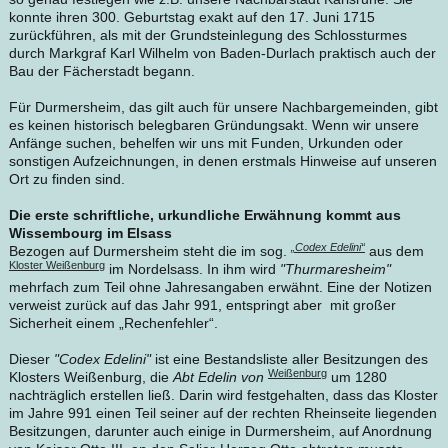
konnte ihren 300. Geburtstag exakt auf den 17. Juni 1715
zurückführen, als mit der Grundsteinlegung des Schlossturmes
durch Markgraf Karl Wilhelm von Baden-Durlach praktisch auch der
Bau der Fächerstadt begann.
Für Durmersheim, das gilt auch für unsere Nachbargemeinden, gibt
es keinen historisch belegbaren Gründungsakt. Wenn wir unsere
Anfänge suchen, behelfen wir uns mit Funden, Urkunden oder
sonstigen Aufzeichnungen, in denen erstmals Hinweise auf unseren
Ort zu finden sind.
Die erste schriftliche, urkundliche Erwähnung kommt aus
Wissembourg
im Elsass
„Codex Edelini“
Bezogen auf Durmersheim steht die im sog.
aus dem
Kloster Weißenburg
im Nordelsass. In ihm wird
"Thurmaresheim"
mehrfach zum Teil ohne Jahresangaben erwähnt. Eine der Notizen
verweist zurück auf das Jahr 991, entspringt aber mit großer
Sicherheit einem „Rechenfehler“.
Dieser
"Codex Edelini"
ist eine Bestandsliste aller Besitzungen des
Weißenburg
Klosters Weißenburg, die
Abt Edelin von
um 1280
nachträglich erstellen ließ. Darin wird festgehalten, dass das Kloster
im Jahre 991 einen Teil seiner auf der rechten Rheinseite liegenden
Besitzungen, darunter auch einige in Durmersheim, auf Anordnung