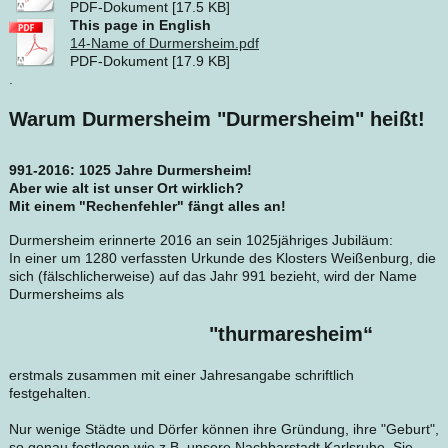
PDF-Dokument [17.5 KB]
This page in English
14-Name of Durmersheim.pdf
PDF-Dokument [17.9 KB]
.
Warum Durmersheim "Durmersheim" heißt!
991-2016: 1025 Jahre Durmersheim!
Aber wie alt ist unser Ort wirklich?
Mit einem "Rechenfehler" fängt alles an!
Durmersheim erinnerte 2016 an sein 1025jähriges Jubiläum:
In einer um 1280 verfassten Urkunde des Klosters Weißenburg, die
sich (fälschlicherweise) auf das Jahr 991 bezieht, wird der Name
Durmersheims als
"thurmaresheim“
erstmals zusammen mit einer Jahresangabe schriftlich
festgehalten.
Nur wenige Städte und Dörfer können ihre Gründung, ihre "Geburt",
so genau festlegen wie z.B. unsere Nachbarstadt Karlsruhe. Sie