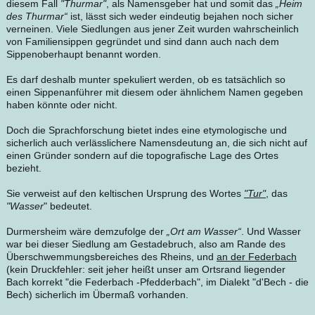
diesem Fall
"Thurmar"
, als Namensgeber hat und somit das
„Heim
des Thurmar“
ist, lässt sich weder eindeutig bejahen noch sicher
verneinen. Viele Siedlungen aus jener Zeit wurden wahrscheinlich
von Familiensippen gegründet und sind dann auch nach dem
Sippenoberhaupt benannt worden.
Es darf deshalb munter spekuliert werden, ob es tatsächlich so
einen Sippenanführer mit diesem oder ähnlichem Namen gegeben
haben könnte oder nicht.
Doch die Sprachforschung bietet indes eine etymologische und
sicherlich auch verlässlichere Namensdeutung an, die sich nicht auf
einen Gründer sondern auf die topografische Lage des Ortes
bezieht.
Sie verweist auf den keltischen Ursprung des Wortes
"Tur"
, das
"Wasser
" bedeutet.
Durmersheim wäre demzufolge der
„Ort am Wasser“
. Und Wasser
war bei dieser Siedlung am Gestadebruch, also am Rande des
Überschwemmungsbereiches des Rheins, und
an der Federbach
(kein Druckfehler: seit jeher heißt unser am Ortsrand liegender
Bach korrekt "die Federbach -Pfedderbach", im Dialekt "d'Bech - die
Bech) sicherlich im Übermaß vorhanden.