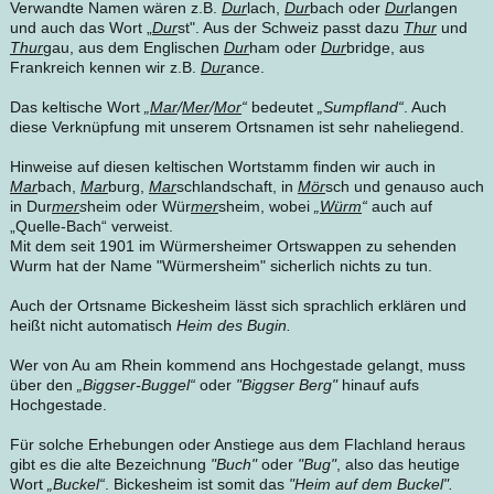
Verwandte Namen wären z.B.
Dur
lach,
Dur
bach oder
Dur
langen
und auch das Wort „
Dur
st". Aus der Schweiz passt dazu
Thur
und
Thur
gau, aus dem Englischen
Dur
ham oder
Dur
bridge, aus
Frankreich kennen wir z.B.
Dur
ance.
Das keltische Wort
„
Mar
/
Mer
/
Mor
“
bedeutet
„Sumpfland“
. Auch
diese Verknüpfung mit unserem Ortsnamen ist sehr naheliegend.
Hinweise auf diesen keltischen Wortstamm finden wir auch in
Mar
bach,
Mar
burg,
Mar
schlandschaft, in
Mör
sch und genauso auch
in Dur
mer
s
heim oder Wür
mer
sheim, wobei
„
Würm
“
auch auf
„Quelle-Bach“ verweist.
Mit dem seit 1901 im Würmersheimer Ortswappen zu sehenden
Wurm hat der Name "Würmersheim" sicherlich nichts zu tun.
Auch der Ortsname Bickesheim lässt sich sprachlich erklären und
heißt nicht automatisch
Heim des Bugin.
Wer von Au am Rhein kommend ans Hochgestade gelangt, muss
über den
„Biggser-Buggel“
oder
"Biggser Berg"
hinauf aufs
Hochgestade.
Für solche Erhebungen oder Anstiege aus dem Flachland heraus
gibt es die alte Bezeichnung
"Buch"
oder
"Bug"
, also das heutige
Wort
„Buckel“
. Bickesheim ist somit das
"Heim auf dem Buckel".