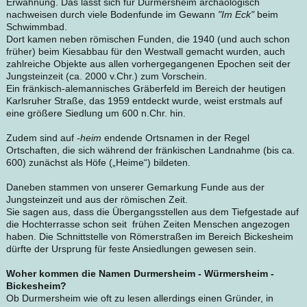
Erwähnung. Das lässt sich für Durmersheim archäologisch
nachweisen durch viele Bodenfunde im Gewann
"Im Eck"
beim
Schwimmbad.
Dort kamen neben römischen Funden, die 1940 (und auch schon
früher) beim Kiesabbau für den Westwall gemacht wurden, auch
zahlreiche Objekte aus allen vorhergegangenen Epochen seit der
Jungsteinzeit (ca. 2000 v.Chr.) zum Vorschein.
Ein fränkisch-alemannisches Gräberfeld im Bereich der heutigen
Karlsruher Straße, das 1959 entdeckt wurde, weist erstmals auf
eine größere Siedlung um 600 n.Chr. hin.
Zudem sind auf
-heim
endende Ortsnamen in der Regel
Ortschaften, die sich während der fränkischen Landnahme (bis ca.
600) zunächst als Höfe („Heime“) bildeten.
Daneben stammen von unserer Gemarkung Funde aus der
Jungsteinzeit und aus der römischen Zeit.
Sie sagen aus, dass die Übergangsstellen aus dem Tiefgestade auf
die Hochterrasse schon seit frühen Zeiten Menschen angezogen
haben. Die Schnittstelle von Römerstraßen im Bereich Bickesheim
dürfte der Ursprung für feste Ansiedlungen gewesen sein.
Woher kommen die Namen Durmersheim - Würmersheim -
Bickesheim?
Ob Durmersheim wie oft zu lesen allerdings einen Gründer, in