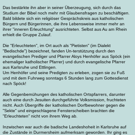
Das bestärkte ihn aber in seiner Überzeugung, sich durch das
Studium der Bibel noch mehr mit Glaubensfragen zu beschäftigen.
Bald bildete sich ein religiöser Gesprächskreis aus katholischen
Bürgern und Bürgerinnen, die ihre Lebensweise immer mehr an
ihrer "inneren Erleuchtung" ausrichteten. Selbst aus Au am Rhein
erhielt die Gruppe Zulauf.
Die "Erleuchteten", im Ort auch als "Pietisten" (im Dialekt
"Bedischde") bezeichnet, fanden Un-terstützung durch den
evangelischen Prediger und Pfarrer Aloys Henhöfer aus Spöck (ein
ehemaliger katholischer Pfarrer) und durch evangelische Pfarrer
aus Karlsruhe und Ettlingen.
Um Henhöfer und seine Predigten zu erleben, zogen sie zu Fuß
und mit dem Fuhrweg sonntags
6 Stunden lang
zum Gottesdienst
nach Spöck!
Alle Gegenbemühungen des katholischen Ortspfarrers, darunter
auch eine durch Jesuiten durchgeführte Volksmission, fruchteten
nicht. Auch Übergriffe der katholischen Dorfbewohner gegen die
"Sekte" und eingeschlagene Fensterscheiben brachten die
"Erleuchteten" nicht von ihrem Weg ab.
Inzwischen war auch die badische Landeshoheit in Karlsruhe auf
die Zustände in Durmersheim aufmerksam geworden. Ihr ging es