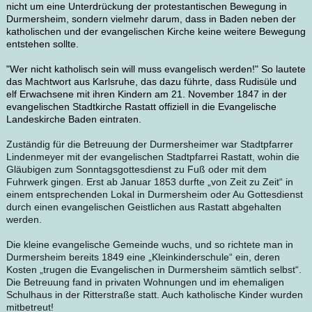
nicht um eine Unterdrückung der protestantischen Bewegung in
Durmersheim, sondern vielmehr darum, dass in Baden neben der
katholischen und der evangelischen Kirche keine weitere Bewegung
entstehen sollte.
"Wer nicht katholisch sein will muss evangelisch werden!" So lautete
das Machtwort aus Karlsruhe, das dazu führte, dass Rudisüle und
elf Erwachsene mit ihren Kindern am 21. November 1847 in der
evangelischen Stadtkirche Rastatt offiziell in die Evangelische
Landeskirche Baden eintraten.
Zuständig für die Betreuung der Durmersheimer war Stadtpfarrer
Lindenmeyer mit der evangelischen Stadtpfarrei Rastatt, wohin die
Gläubigen zum Sonntagsgottesdienst zu Fuß oder mit dem
Fuhrwerk gingen. Erst ab Januar 1853 durfte „von Zeit zu Zeit“ in
einem entsprechenden Lokal in Durmersheim oder Au Gottesdienst
durch einen evangelischen Geistlichen aus Rastatt abgehalten
werden.
Die kleine evangelische Gemeinde wuchs, und so richtete man in
Durmersheim bereits 1849 eine „Kleinkinderschule“ ein, deren
Kosten „trugen die Evangelischen in Durmersheim sämtlich selbst“.
Die Betreuung fand in privaten Wohnungen und im ehemaligen
Schulhaus in der Ritterstraße statt. Auch katholische Kinder wurden
mitbetreut!