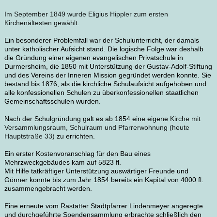
Im September 1849 wurde Eligius Hippler zum ersten
Kirchenältesten gewählt.
Ein besonderer Problemfall war der Schulunterricht, der damals
unter katholischer Aufsicht stand. Die logische Folge war deshalb
die Gründung einer eigenen evangelischen Privatschule in
Durmersheim, die 1850 mit Unterstützung der Gustav-Adolf-Stiftung
und des Vereins der Inneren Mission gegründet werden konnte. Sie
bestand bis 1876, als die kirchliche Schulaufsicht aufgehoben und
alle konfessionellen Schulen zu überkonfessionellen staatlichen
Gemeinschaftsschulen wurden.
Nach der Schulgründung galt es ab 1854 eine eigene
Kirche mit
Versammlungsraum, Schulraum und Pfarrerwohnung (heute
Hauptstraße 33)
zu errichten.
Ein erster Kostenvoranschlag für den Bau eines
Mehrzweckgebäudes kam auf 5823 fl.
Mit Hilfe tatkräftiger Unterstützung auswärtiger Freunde und
Gönner konnte bis zum Jahr 1854 bereits ein Kapital von 4000 fl.
zusammengebracht werden.
Eine erneute vom Rastatter Stadtpfarrer Lindenmeyer angeregte
und durchgeführte Spendensammlung erbrachte schließlich den