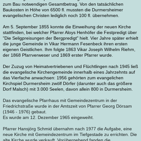
zum Bau notwendigen Gesamtbetrag. Von den tatsächlichen
Baukosten in Höhe von 6500 fl. mussten die Durmersheimer
evangelischen Christen lediglich noch 100 fl. übernehmen.
Am 5. September 1855 konnte die Einweihung der neuen Kirche
stattfinden, bei welcher Pfarrer Aloys Henhöfer die Festpredigt über
"Die Seligpreisungen der Bergpredigt" hielt. Vier Jahre später erhielt
die junge Gemeinde in Vikar Hermann Fesenbeck ihren ersten
eigenen Geistlichen. Ihm folgte 1863 Vikar Joseph Wilhelm Riehm,
der 1868 Pfarrverweser und 1869 erster Pfarrer wurde.
Der Zuzug von Heimatvertriebenen und Flüchtlingen nach 1945 ließ
die evangelische Kirchengemeinde innerhalb eines Jahrzehnts auf
das Vierfache anwachsen: 1956 gehörten zum evangelichen
Kirchspiel Durmersheim zwölf Dörfer (darunter auch das größere
Dorf Malsch) mit 3.000 Seelen, davon allein 800 in Durmersheim.
Das evangelische Pfarrhaus mit Gemeindezentrum in der
Friedrichstraße wurde in der Amtszeit von Pfarrer Georg Dörsam
(1946 - 1976) gebaut.
Es wurde am 12. Dezember 1965 eingeweiht.
Pfarrer Hansjörg Schmid übernahm nach 1977 die Aufgabe, eine
neue Kirche mit Gemeindezentrum im Tiefgestade zu errichten. Die
alte Kirche wurde verkauft. Vorübergehend fanden die