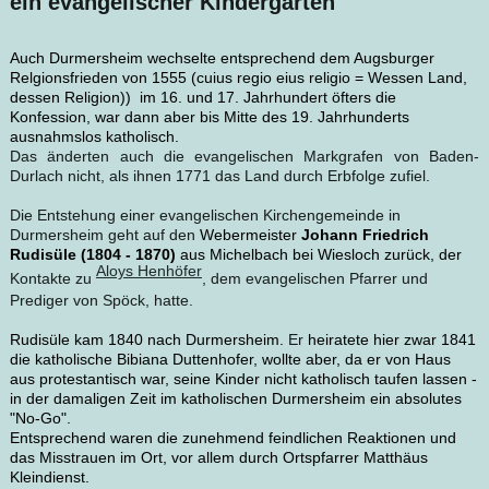
ein evangelischer Kindergarten
Auch Durmersheim wechselte entsprechend dem Augsburger
Relgionsfrieden von 1555 (cuius regio eius religio = Wessen Land,
dessen Religion)) im 16. und 17. Jahrhundert öfters die
Konfession, war dann aber bis Mitte des 19. Jahrhunderts
ausnahmslos katholisch.
Das änderten auch die evangelischen Markgrafen von Baden-
Durlach nicht, als ihnen 1771 das Land durch Erbfolge zufiel.
Die Entstehung einer evangelischen Kirchengemeinde in
Durmersheim geht auf den
Webermeister
Johann Friedrich
Rudisüle (1804 - 1870)
aus Michelbach bei Wiesloch zurück, der
Aloys Henhöfer
Kontakte zu
, dem evangelischen Pfarrer und
Prediger von Spöck, hatte.
Rudisüle kam 1840 nach Durmersheim.
Er
heiratete hier zwar 1841
die katholische Bibiana Duttenhofer, wollte aber, da er von Haus
aus protestantisch war, seine Kinder nicht katholisch taufen lassen -
in der damaligen Zeit im katholischen Durmersheim ein absolutes
"No-Go".
Entsprechend waren die zunehmend feindlichen Reaktionen und
das Misstrauen im Ort, vor allem durch Ortspfarrer Matthäus
Kleindienst.