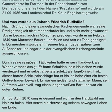
Gottesdienste im Pfarrsaal in der Friedrichstraße statt.
Die neue Kirche erhielt den Namen "Kreuzkirche" und wurde am
21.09.1986 von Landesbischof Dr. Klaus Engelhardt geweiht
Und was wurde aus Johann
Friedrich Rudisüle?
Nach Gründung einer evangelischen Kirchengemeinde war seine
Predigertätigkeit nicht mehr erforderlich und nicht mehr gewünscht.
Als er begann, auch in Mörsch zu predigen, wurde er im Februar
1849 von Mörscher Bauern überfallen und fast zu Tode geprügelt.
In Durmersheim wurde er in seinen letzten Lebensjahren zum
Außenseiter und sogar aus der evangelischen Kirchengemeinde
ausgeschlossen.
Durch seine religiösen Tätigkeiten hatte er sein Handwerk als
Weber vernachlässigt. Er hatte Schulden, sein Häuschen wurde
versteigert und er selbst arbeitete zuletzt als Tagelöhner. Trotz
dieser harten Schicksalsschläge hat er bis ins hohe Alter ein festes
Gottvertrauen bewahrt. Er war ein großer und stattlicher Mann, sein
Auftreten würdevoll, trug einen langen weißen Bart und war ein
guter Redner.
Am 30. April 1870 ging er gesund und wohl in den Hardtwald um
Holz zu holen. Hier setzte ein Herzschlag seinem bewegten Leben
ein Ende.