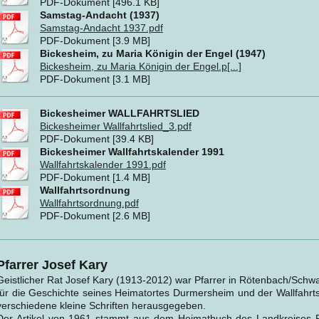
PDF-Dokument [496.1 KB]
Samstag-Andacht (1937)
Samstag-Andacht 1937.pdf
PDF-Dokument [3.9 MB]
Bickesheim, zu Maria Königin der Engel (1947)
Bickesheim, zu Maria Königin der Engel.p[...]
PDF-Dokument [3.1 MB]
Bickesheimer WALLFAHRTSLIED
Bickesheimer Wallfahrtslied_3.pdf
PDF-Dokument [39.4 KB]
Bickesheimer Wallfahrtskalender 1991
Wallfahrtskalender 1991.pdf
PDF-Dokument [1.4 MB]
Wallfahrtsordnung
Wallfahrtsordnung.pdf
PDF-Dokument [2.6 MB]
Pfarrer Josef Kary
Geistlicher Rat Josef Kary (1913-2012) war Pfarrer in Rötenbach/Schwar
für die Geschichte seines Heimatortes Durmersheim und der Wallfahrt
verschiedene kleine Schriften herausgegeben.
Der Artikel von 1961 stammt aus dem Heimatbuch des Landkreises R