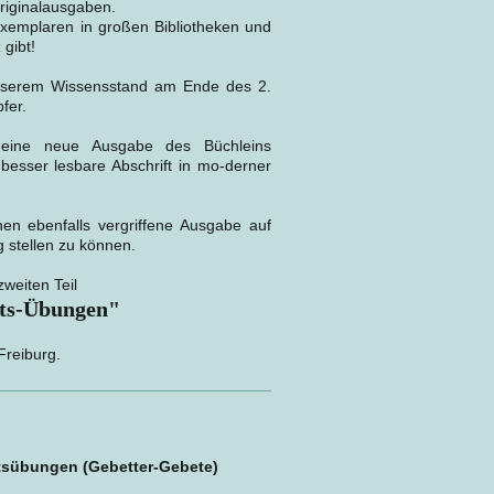
riginalausgaben.
Exemplaren in großen Bibliotheken und
 gibt!
unserem Wissensstand am Ende des 2.
fer.
 eine neue Ausgabe des Büchleins
 besser lesbare Abschrift in mo-derner
en ebenfalls vergriffene Ausgabe auf
 stellen zu können.
zweiten Teil
hts-Übungen"
Freiburg.
htsübungen (Gebetter-Gebete)