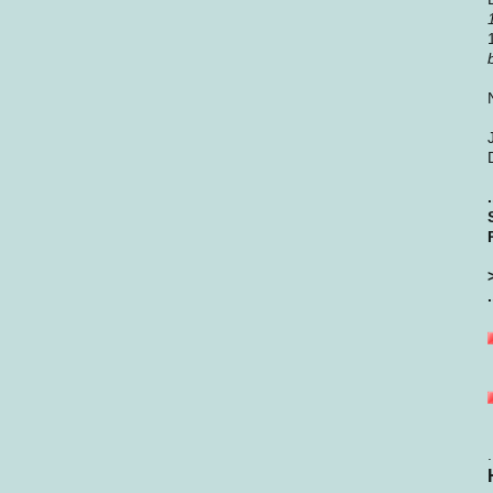
.
.
.