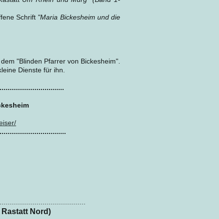
ffene Schrift
"Maria Bickesheim und die
dem "Blinden Pfarrer von Bickesheim".
leine Dienste für ihn.
.................................
ickesheim
iser/
..................................
............................................
 Rastatt Nord)