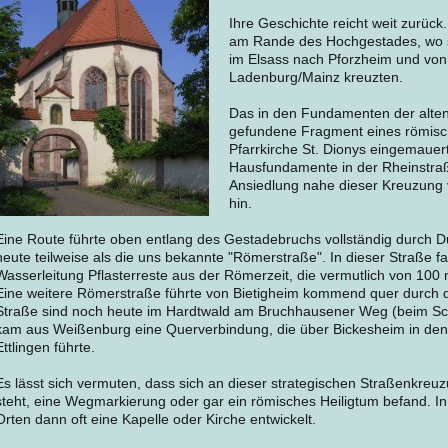
Ihre Geschichte reicht weit zurück.
am Rande des Hochgestades, wo 
im Elsass nach Pforzheim und vo
Ladenburg/Mainz kreuzten.
Das in den Fundamenten der alte
gefundene Fragment eines römische
Pfarrkirche St. Dionys eingemaue
Hausfundamente in der Rheinstraß
Ansiedlung nahe dieser Kreuzung 
hin.
Eine Route führte oben entlang des Gestadebruchs vollständig durch 
heute teilweise als die uns bekannte "Römerstraße". In dieser Straße
Wasserleitung Pflasterreste aus der Römerzeit, die vermutlich von 100
Eine weitere Römerstraße führte von Bietigheim kommend quer durch d
Straße sind noch heute im Hardtwald am Bruchhausener Weg (beim Sc
kam aus Weißenburg eine Querverbindung, die über Bickesheim in den
Ettlingen führte.
Es lässt sich vermuten, dass sich an dieser strategischen Straßenkreu
steht, eine Wegmarkierung oder gar ein römisches Heiligtum befand. In c
Orten dann oft eine Kapelle oder Kirche entwickelt.