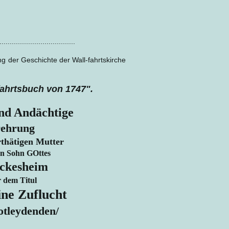
.....................................
ng der Geschichte der Wall-fahrtskirche
ahrtsbuch von 1747".
und Andächtige
rehrung
thätigen Mutter
en Sohn GOttes
ckesheim
 dem Titul
ne Zuflucht
otleydenden/