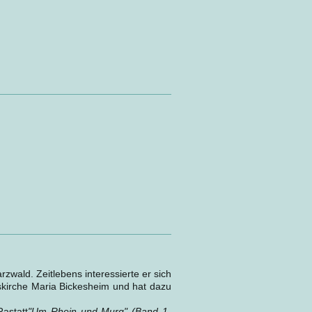
zwald. Zeitlebens interessierte er sich
skirche Maria Bickesheim und hat dazu
astatt
"Um Rhein und Murg" (Band 1-