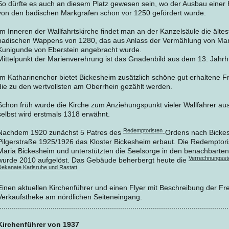
So dürfte es auch an diesem Platz gewesen sein, wo der Ausbau einer K
von den badischen Markgrafen schon vor 1250 gefördert wurde.
Im Inneren der Wallfahrtskirche findet man an der Kanzelsäule die ältes
badischen Wappens von 1280, das aus Anlass der Vermählung von Mark
Kunigunde von Eberstein angebracht wurde.
Mittelpunkt der Marienverehrung ist das Gnadenbild aus dem 13. Jahrh
Im Katharinenchor bietet Bickesheim zusätzlich schöne gut erhaltene F
die zu den wertvollsten am Oberrhein gezählt werden.
Schon früh wurde die Kirche zum Anziehungspunkt vieler Wallfahrer au
selbst wird erstmals 1318 erwähnt.
Redemptoristen
Nachdem 1920 zunächst 5 Patres des
-Ordens nach Bicke
Pilgerstraße 1925/1926 das Kloster Bickesheim erbaut. Die Redemptoris
Maria Bickesheim und unterstützten die Seelsorge in den benachbarte
Verrechnungsste
wurde 2010 aufgelöst. Das Gebäude beherbergt heute die
Dekanate Karlsruhe und Rastatt
Einen aktuellen Kirchenführer und einen Flyer mit Beschreibung der Fre
Verkaufstheke am nördlichen Seiteneingang.
................................................................................................................
Kirchenführer von 1937