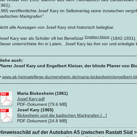
1961)
,
1965 veröffentlichte Josef Kary im Selbstverlag seine inzwischen vergri
badischen Markgrafen".
Nicht alle Aussagen von Josef Kary sind historisch belegbar.
Engelbert Kleiser
Josef Kary war als Schüler oft bei Benefiziat
(1842-1931), 
Dieser unterrichtete ihn in Latein, Josef Kary las ihm vor und erledigte k
................................................................................................................
Siehe auch:
Pfarrer Josef Kary und Engelbert Kleiser, der blinde Pfarrer von B
>
www.ak-heimatpflege-durmersheim.de/maria-bickesheim/engelbert-kle
................................................................................................................
Maria Bickesheim (1961)
Josef Kary.pdf
PDF-Dokument [79.6 MB]
Josef Kary (1965)
Bickesheim und die badischen Markgrafen.[...]
PDF-Dokument [24.8 MB]
................................................................................................................
Hinweisschild auf der Autobahn A5 (zwischen Rastatt Süd >