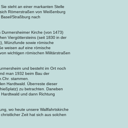
 Sie steht an einer markanten Stelle
sich Römerstraßen von Weißenburg
n Basel/Straßburg nach
n Durmersheimer Kirche (von 1473)
n Viergöttersteins (seit 1830 in der
rt), Münzfunde sowie römische
e weisen auf eine römische
von wichtigen römischen Militärstraßen
Durmersheim und besteht im Ort noch
 fand man 1932 beim Bau der
 n.Chr. stammen.
en Hardtwald. Überreste dieser
hießplatz) zu betrachten. Daneben
 Hardtwald und dann Richtung
zung, wo heute unsere Wallfahrtskirche
hristlicher Zeit hat sich aus solchen