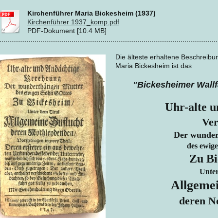
Kirchenführer Maria Bickesheim (1937)
Kirchenführer 1937_komp.pdf
PDF-Dokument [10.4 MB]
................................................................................................................
Die älteste erhaltene Beschreibu
Maria Bickesheim ist das
"Bickesheimer Wallf
Uhr-alte 
Ve
Der wunder
des ewig
Zu Bi
Unter
Allgemei
deren N