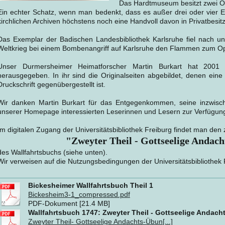
Das Hardtmuseum besitzt zwei O
Ein echter Schatz, wenn man bedenkt, dass es außer drei oder vier 
kirchlichen Archiven höchstens noch eine Handvoll davon in Privatbesitz
Das Exemplar der Badischen Landesbibliothek Karlsruhe fiel nach 
Weltkrieg bei einem Bombenangriff auf Karlsruhe den Flammen zum Op
Unser Durmersheimer Heimatforscher Martin Burkart hat 2001
herausgegeben. In ihr sind die Originalseiten abgebildet, denen eine
Druckschrift gegenübergestellt ist.
Wir danken Martin Burkart für das Entgegenkommen, seine inzwisch
unserer Homepage interessierten Leserinnen und Lesern zur Verfügung
Im digitalen Zugang der Universitätsbibliothek Freiburg findet man den 
"Zweyter Theil - Gottseelige Andac
des Wallfahrtsbuchs (siehe unten).
Wir verweisen auf die Nutzungsbedingungen der Universitätsbibliothek 
Bickesheimer Wallfahrtsbuch Theil 1
Bickesheim3-1_compressed.pdf
PDF-Dokument [21.4 MB]
Wallfahrtsbuch 1747: Zweyter Theil - Gottseelige Andac
Zweyter Theil- Gottseelige Andachts-Übun[...]