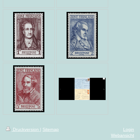
Druckversion
|
Sitemap
Login
Webansicht