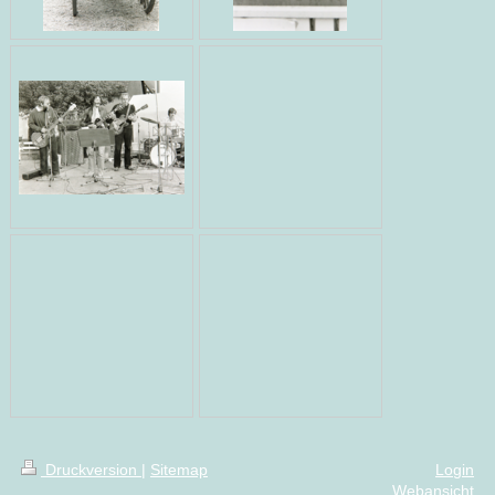
Druckversion
|
Sitemap
Login
Webansicht