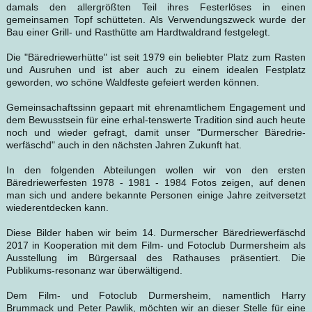
damals den allergrößten Teil ihres Festerlöses in einen
gemeinsamen Topf schütteten. Als Verwendungszweck wurde der
Bau einer Grill- und Rasthütte am Hardtwaldrand festgelegt.
Die "Bäredriewerhütte" ist seit 1979 ein beliebter Platz zum Rasten
und Ausruhen und ist aber auch zu einem idealen Festplatz
geworden, wo schöne Waldfeste gefeiert werden können.
Gemeinsachaftssinn gepaart mit ehrenamtlichem Engagement und
dem Bewusstsein für eine erhal-tenswerte Tradition sind auch heute
noch und wieder gefragt, damit unser "Durmerscher Bäredrie-
werfäschd" auch in den nächsten Jahren Zukunft hat.
In den folgenden Abteilungen wollen wir von den ersten
Bäredriewerfesten 1978 - 1981 - 1984 Fotos zeigen, auf denen
man sich und andere bekannte Personen einige Jahre zeitversetzt
wiederentdecken kann.
Diese Bilder haben wir beim 14. Durmerscher Bäredriewerfäschd
2017 in Kooperation mit dem Film- und Fotoclub Durmersheim als
Ausstellung im Bürgersaal des Rathauses präsentiert. Die
Publikums-resonanz war überwältigend.
Dem Film- und Fotoclub Durmersheim, namentlich Harry
Brummack und Peter Pawlik, möchten wir an dieser Stelle für eine